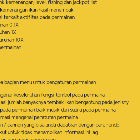
k kemenangan, level, fishing dan jackpot list
t kemenangan ikan hasil menembak
i terkait aktifitas pada permainan
uhan 0.1X
ruhan 1X
taruhan 10X
 permainan
apa bagian menu untuk pengaturan permainan
ngenai keseluruhan fungsi tombol pada permaina
masi jumlah banyaknya tembak ikan bergantung pada jenisny
a pada permainan baik musik dan suara pada permaina
rmasi mengenai peraturan permaina
 / cannon yang bisa anda dapatkan dengan cara rando
ut untuk tidak menampilkan informasi ini lag