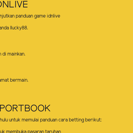
DNLIVE
anjutkan panduan game idnlive
anda Ilucky88.
n di mainkan.
lamat bermain.
SPORTBOOK
ahulu untuk memulai panduan cara betting berikut:
ntuk membuka pasaran taruhan