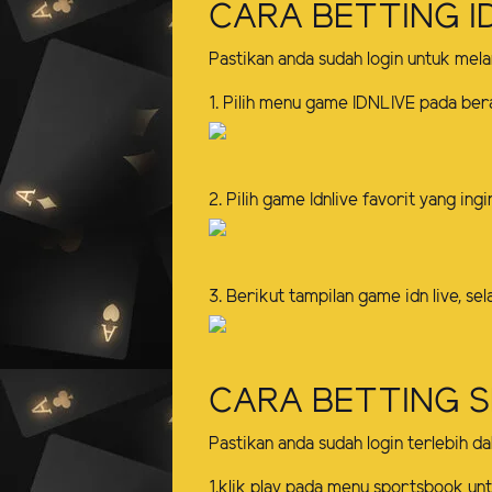
CARA BETTING I
Pastikan anda sudah login untuk mel
1. Pilih menu game IDNLIVE pada ber
2. Pilih game Idnlive favorit yang ingi
3. Berikut tampilan game idn live, se
CARA BETTING 
Pastikan anda sudah login terlebih d
1.klik play pada menu sportsbook u