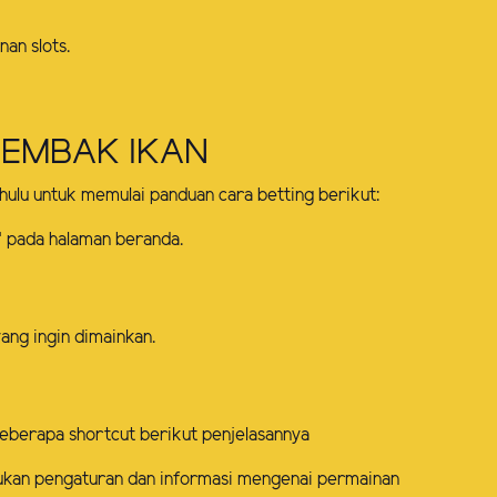
nan slots.
TEMBAK IKAN
ahulu untuk memulai panduan cara betting berikut:
 pada halaman beranda.
yang ingin dimainkan.
eberapa shortcut berikut penjelasannya
kukan pengaturan dan informasi mengenai permainan