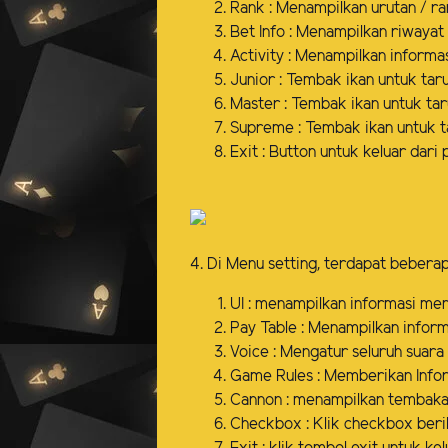
Rank : Menampilkan urutan / ran
Bet Info : Menampilkan riwaya
Activity : Menampilkan informas
Junior : Tembak ikan untuk tar
Master : Tembak ikan untuk ta
Supreme : Tembak ikan untuk 
Exit : Button untuk keluar dari
4. Di Menu setting, terdapat beber
UI : menampilkan informasi me
Pay Table : Menampilkan infor
Voice : Mengatur seluruh suar
Game Rules : Memberikan Info
Cannon : menampilkan tembakan
Checkbox : Klik checkbox berik