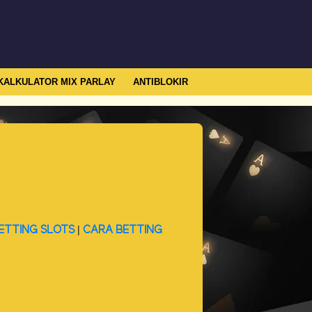
KALKULATOR MIX PARLAY
ANTIBLOKIR
ETTING SLOTS
|
CARA BETTING