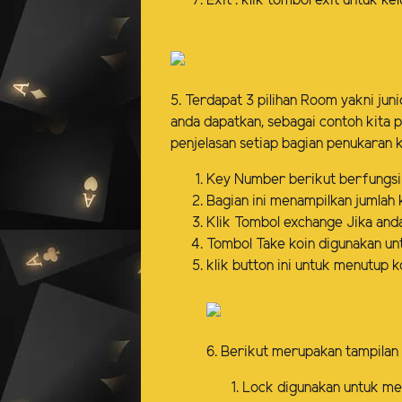
Exit : klik tombol exit untuk k
5. Terdapat 3 pilihan Room yakni jun
anda dapatkan, sebagai contoh kita p
penjelasan setiap bagian penukaran k
Key Number berikut berfungsi 
Bagian ini menampilkan jumlah 
Klik Tombol exchange Jika anda
Tombol Take koin digunakan unt
klik button ini untuk menutup 
6. Berikut merupakan tampilan 
Lock digunakan untuk men