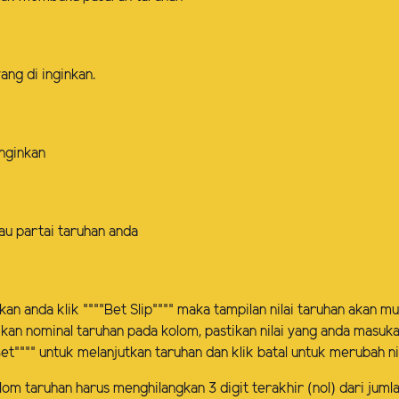
ang di inginkan.
inginkan
au partai taruhan anda
kan anda klik """"Bet Slip"""" maka tampilan nilai taruhan akan m
kan nominal taruhan pada kolom, pastikan nilai yang anda masuk
 Bet"""" untuk melanjutkan taruhan dan klik batal untuk merubah ni
m taruhan harus menghilangkan 3 digit terakhir (nol) dari juml