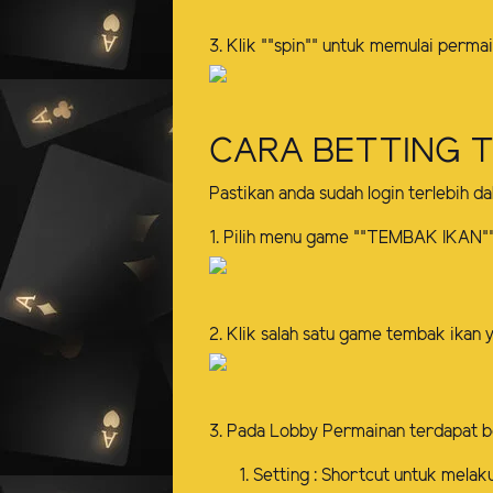
3. Klik ""spin"" untuk memulai permai
CARA BETTING 
Pastikan anda sudah login terlebih d
1. Pilih menu game ""TEMBAK IKAN""
2. Klik salah satu game tembak ikan 
3. Pada Lobby Permainan terdapat b
Setting : Shortcut untuk mela