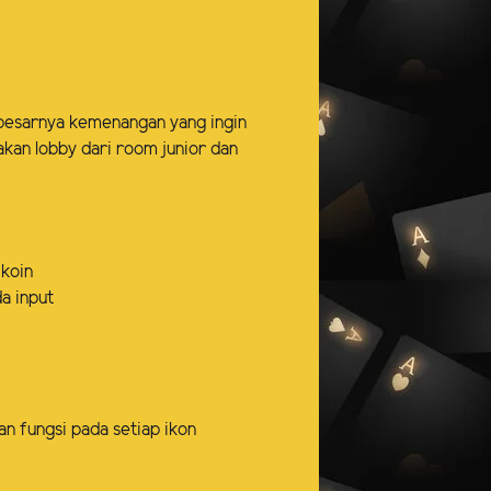
n besarnya kemenangan yang ingin
akan lobby dari room junior dan
 koin
a input
n fungsi pada setiap ikon