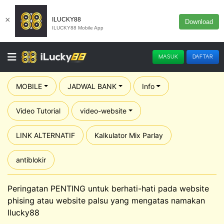
×
ILUCKY88
Download
ILUCKY88 Mobile App
MASUK
DAFTAR
MOBILE
JADWAL BANK
Info
Video Tutorial
video-website
LINK ALTERNATIF
Kalkulator Mix Parlay
antiblokir
Peringatan PENTING untuk berhati-hati pada website
phising atau website palsu yang mengatas namakan
Ilucky88